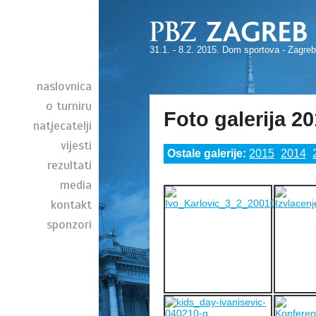
31.1. - 8.2. 2015. Dom sportova - Zagreb
naslovnica
o turniru
Foto galerija 2
natjecatelji
vijesti
Ostale galerije:
2015
2014
rezultati
media
kontakt
sponzori