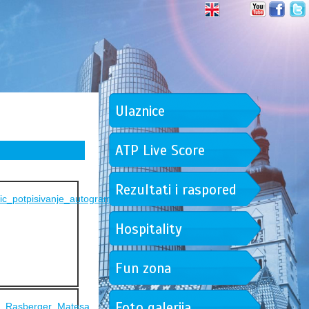
Ulaznice
ATP Live Score
Rezultati i raspored
Hospitality
Fun zona
Foto galerija