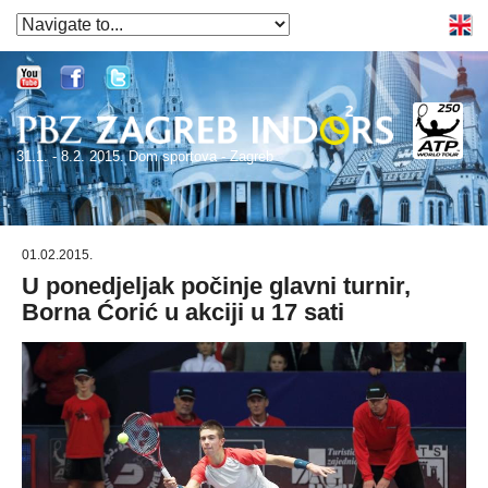
31.1. - 8.2. 2015. Dom sportova - Zagreb
01.02.2015.
U ponedjeljak počinje glavni turnir,
Borna Ćorić u akciji u 17 sati