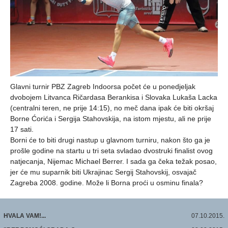
Glavni turnir PBZ Zagreb Indoorsa počet će u ponedjeljak
dvobojem Litvanca Ričardasa Berankisa i Slovaka Lukaša Lacka
(centralni teren, ne prije 14:15), no meč dana ipak će biti okršaj
Borne Ćorića i Sergija Stahovskija, na istom mjestu, ali ne prije
17 sati.
Borni će to biti drugi nastup u glavnom turniru, nakon što ga je
prošle godine na startu u tri seta svladao dvostruki finalist ovog
natjecanja, Nijemac Michael Berrer. I sada ga čeka težak posao,
jer će mu suparnik biti Ukrajinac Sergij Stahovskij, osvajač
Zagreba 2008. godine. Može li Borna proći u osminu finala?
HVALA VAM!...
07.10.2015.